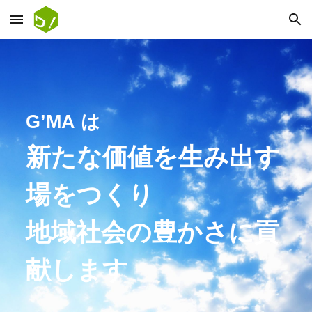
Skip to main content
Skip to navigation
は
G’MA
新たな価値を生み出す
場をつくり
地域社会の豊かさに貢
献します