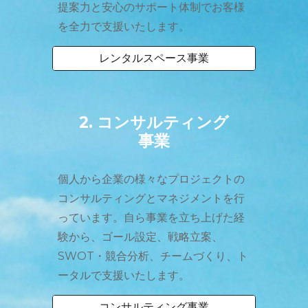
提案力と安心のサポート体制でお客様
を全力で支援いたします。
レンタルスペース事業
2.
コンサルティング
事業
個人から企業の様々な
プロジェクト
の
コンサルティングとマネジメント
を
行
っています
。
自ら事業を立ち上げた経
験から、
ゴール設定
、戦略立案、
SWOT・競合分析、チームづくり、ト
ータルで支援いたします
。
コンサルティング事業