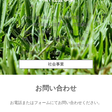
G'MA
が取り組んでいる社会問題は、
子供の教育格差と貧困です。
問題解決
の鍵は
「考え抜く力」と「稼ぐ力」と
考えています。未就学児からを対象
に、
数学の
基礎から応用、IT分野の習
得を支援をしています。
社会事業
お問い合わせ
お電話またはフォームにてお問い合わせください。