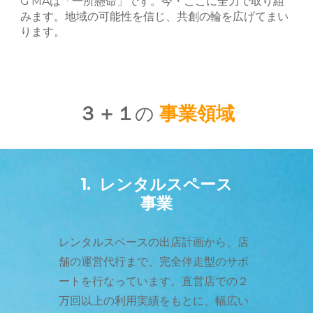
G'MAは「一所懸命」です。今・ここに全力で取り組
みます。地域の可能性を信じ、共創の輪を広げてまい
ります。
３
＋１
の
事業領域
1. レンタル
スペース
事業
レンタルスペースの出店計画から、店
舗の運営代行まで、完全伴走型のサポ
ートを行なっています。直営店での２
万回以上の利用実績をもとに、幅広い